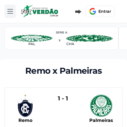
Entrar
Abrir menu
SERIE A
X
PAL
CHA
Remo x Palmeiras
1 - 1
Remo
Palmeiras