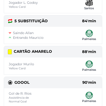
Jogador L. Godoy
Yellow Card
Santos
5 SUBSTITUIÇÃO
84'min
Saindo Allan
Entrando Mauricio
Palmeiras
CARTÃO AMARELO
88'min
Jogador Murilo
Yellow Card
Palmeiras
GOOOL
90'min
Gol de R. Rios
Assistência de
Palmeiras
Normal Goal