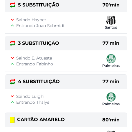
5 SUBSTITUIÇÃO
70'min
Saindo Hayner
Entrando Joao Schmidt
Santos
3 SUBSTITUIÇÃO
77'min
Saindo E. Atuesta
Entrando Fabinho
Palmeiras
4 SUBSTITUIÇÃO
77'min
Saindo Luighi
Entrando Thalys
Palmeiras
CARTÃO AMARELO
80'min