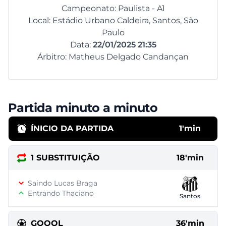
Campeonato: Paulista - A1
Local: Estádio Urbano Caldeira, Santos, São
Paulo
Data:
22/01/2025 21:35
Árbitro: Matheus Delgado Candançan
Partida minuto a minuto
ÍNICIO DA PARTIDA
1'min
1 SUBSTITUIÇÃO
18'min
Saindo Lucas Braga
Entrando Thaciano
Santos
GOOOL
36'min