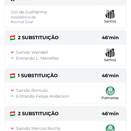
Gol de Guilherme
Assistência de
Santos
Normal Goal
2 SUBSTITUIÇÃO
46'min
Saindo Wendell
Entrando L. Meirelles
Santos
1 SUBSTITUIÇÃO
46'min
Saindo Romulo
Entrando Felipe Anderson
Palmeiras
2 SUBSTITUIÇÃO
46'min
Saindo Marcos Rocha