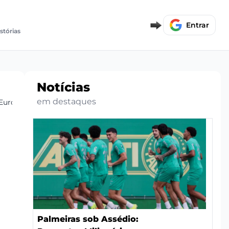
Entrar
istórias
Notícias
em destaques
 Europeus
Palmeiras sob Assédio: