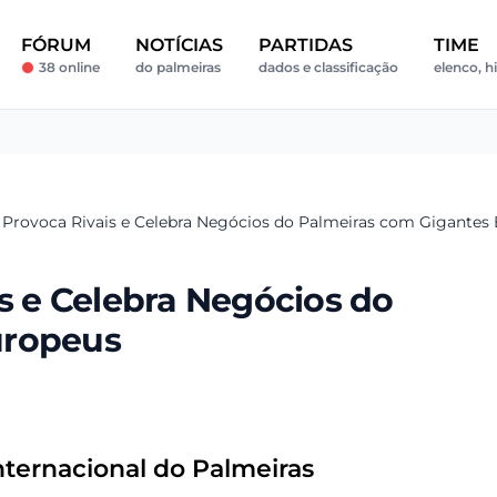
FÓRUM
NOTÍCIAS
PARTIDAS
TIME
38 online
do palmeiras
dados e classificação
elenco, h
a Provoca Rivais e Celebra Negócios do Palmeiras com Gigantes
is e Celebra Negócios do
uropeus
nternacional do Palmeiras