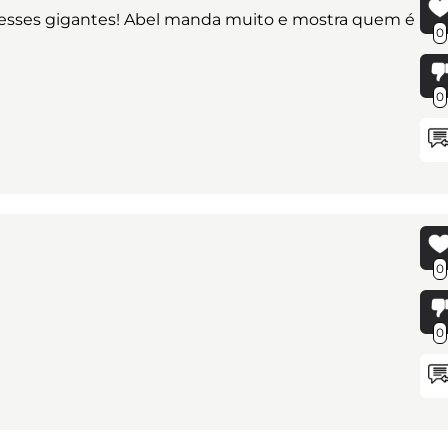
m esses gigantes! Abel manda muito e mostra quem é
0
0
0
0