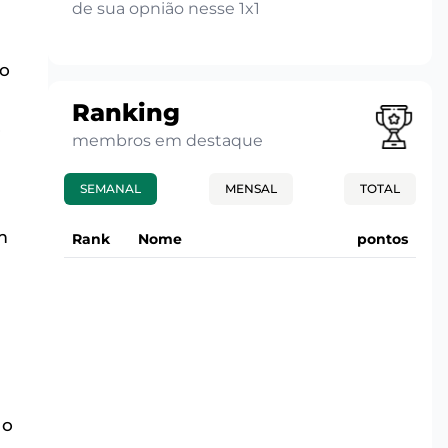
de sua opnião nesse 1x1
do
Ranking
,
membros em destaque
SEMANAL
MENSAL
TOTAL
m
Rank
Nome
pontos
 o