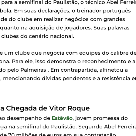
para a semifinal do Paulistão, o técnico Abel Ferrei
bola. Em suas declarações, o treinador português
de do clube em realizar negócios com grandes
 quanto na aquisição de jogadores. Suas palavras
 clubes do cenário nacional.
 de um clube que negocia com equipes do calibre d
lona. Para ele, isso demonstra o reconhecimento e a
o pelo Palmeiras . Em contrapartida, alfinetou a
s, mencionando dívidas pendentes e a resistência 
e a Chegada de Vitor Roque
s ao desempenho de
Estêvão
, jovem promessa do
aga na semifinal do Paulistão. Segundo Abel Ferreir
o de 70 milhões de euros em sua contratação.