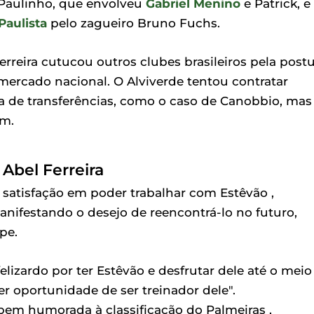
 Paulinho, que envolveu
Gabriel Menino
e Patrick, e
Paulista
pelo zagueiro Bruno Fuchs.
eira cutucou outros clubes brasileiros pela postu
ercado nacional. O Alviverde tentou contratar
a de transferências, como o caso de Canobbio, mas
am.
 Abel Ferreira
satisfação em poder trabalhar com Estêvão ,
nifestando o desejo de reencontrá-lo no futuro,
pe.
izardo por ter Estêvão e desfrutar dele até o meio
r oportunidade de ser treinador dele".
a bem humorada à classificação do Palmeiras ,