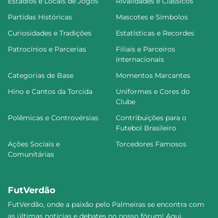
Estádios e Locais de Jogos
Rivalidades e Clássicos
Partidas Históricas
Mascotes e Símbolos
Curiosidades e Tradições
Estatísticas e Recordes
Patrocínios e Parcerias
Filiais e Parceiros
Internacionais
Categorias de Base
Momentos Marcantes
Hino e Cantos da Torcida
Uniformes e Cores do
Clube
Polêmicas e Controvérsias
Contribuições para o
Futebol Brasileiro
Ações Sociais e
Torcedores Famosos
Comunitárias
FutVerdão
FutVerdão, onde a paixão pelo Palmeiras se encontra com
as últimas notícias e debates no nosso fórum! Aqui,