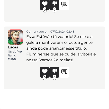
0
0
Comentado em 07/12/2024 02:48
Esse Estêvão tá voando! Se ele e a
galera mantiverem o foco, a gente
Lucas
ainda pode arrancar esse título.
Nível:
Pro
Fluminense que se cuide, a vitória é
Rank:
31198
nossa! Vamos Palmeiras!
0
0