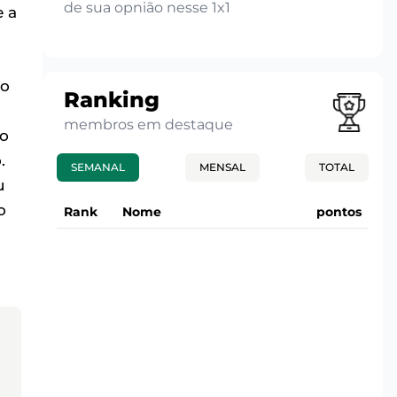
de sua opnião nesse 1x1
e a
do
Ranking
membros em destaque
 o
.
SEMANAL
MENSAL
TOTAL
u
o
Rank
Nome
pontos