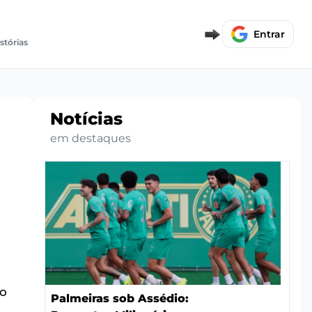
Entrar
istórias
Notícias
em destaques
do
Palmeiras sob Assédio: