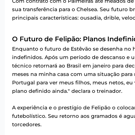
Com contrato com o Palmeiras até meados de 2
sua transferência para o Chelsea. Seu futuro 
principais características: ousadia, drible, vel
O Futuro de Felipão: Planos Indefi
Enquanto o futuro de Estêvão se desenha no 
indefinidos. Após um período de descanso e um
técnico retornará ao Brasil em janeiro para dec
meses na minha casa com uma situação para re
Portugal para ver meus filhos, meus netos, eu
plano definido ainda." declara o treinador.
A experiência e o prestígio de Felipão o colo
futebolístico. Seu retorno aos gramados é ag
torcedores.