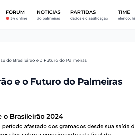
FÓRUM
NOTÍCIAS
PARTIDAS
TIME
34 online
do palmeiras
dados e classificação
elenco, h
ise do Brasileirão e o Futuro do Palmeiras
irão e o Futuro do Palmeiras
 o Brasileirão 2024
 um período afastado dos gramados desde sua saída 
essões sobre a emocionante reta final do