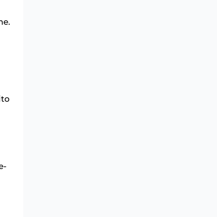
me.
ito
e-