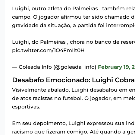
Luighi, outro atleta do Palmeiras , também rela
campo. O jogador afirmou ter sido chamado d
gravidade da situação, a partida foi interromp
Luighi, do Palmeiras , chora no banco de rese
pic.twitter.com/1O4FmIlt0H
— Goleada Info (@goleada_info)
February 19, 
Desabafo Emocionado: Luighi Cobra
Visivelmente abalado, Luighi desabafou em ent
de atos racistas no futebol. O jogador, em me
esportivas.
Em seu depoimento, Luighi expressou sua indi
racismo que fizeram comigo. Até quando a gen