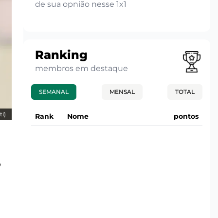
de sua opnião nesse 1x1
Ranking
membros em destaque
SEMANAL
MENSAL
TOTAL
i)
Rank
Nome
pontos
o