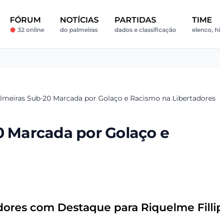
FÓRUM
NOTÍCIAS
PARTIDAS
TIME
32 online
do palmeiras
dados e classificação
elenco, hi
almeiras Sub-20 Marcada por Golaço e Racismo na Libertadores
0 Marcada por Golaço e
dores com Destaque para Riquelme Filli