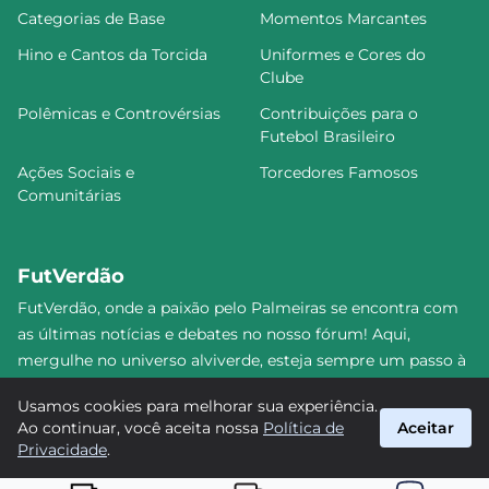
Categorias de Base
Momentos Marcantes
Hino e Cantos da Torcida
Uniformes e Cores do
Clube
Polêmicas e Controvérsias
Contribuições para o
Futebol Brasileiro
Ações Sociais e
Torcedores Famosos
Comunitárias
FutVerdão
FutVerdão, onde a paixão pelo Palmeiras se encontra com
as últimas notícias e debates no nosso fórum! Aqui,
mergulhe no universo alviverde, esteja sempre um passo à
frente e compartilhe sua emoção pelo Verdão com nossa
Usamos cookies para melhorar sua experiência.
comunidade. Junte-se a nós nesta jornada emocionante!
Ao continuar, você aceita nossa
Política de
Aceitar
#Palmeiras #FutVerdão
Privacidade
.
suporte@futverdao.com.br