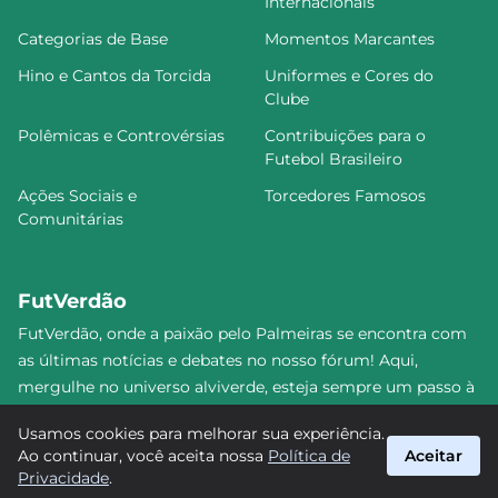
Internacionais
Categorias de Base
Momentos Marcantes
Hino e Cantos da Torcida
Uniformes e Cores do
Clube
Polêmicas e Controvérsias
Contribuições para o
Futebol Brasileiro
Ações Sociais e
Torcedores Famosos
Comunitárias
FutVerdão
FutVerdão, onde a paixão pelo Palmeiras se encontra com
as últimas notícias e debates no nosso fórum! Aqui,
mergulhe no universo alviverde, esteja sempre um passo à
frente e compartilhe sua emoção pelo Verdão com nossa
Usamos cookies para melhorar sua experiência.
comunidade. Junte-se a nós nesta jornada emocionante!
Ao continuar, você aceita nossa
Política de
Aceitar
#Palmeiras #FutVerdão
Privacidade
.
suporte@futverdao.com.br