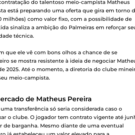
contratação do talentoso meio-campista Matheus
ista está preparando uma oferta que gira em torno 
 milhões) como valor fixo, com a possibilidade de
ida sinaliza a ambição do Palmeiras em reforçar se
ade técnica.
m que ele vê com bons olhos a chance de se
zeiro se mostra resistente à ideia de negociar Mathe
e 2025. Até o momento, a diretoria do clube minei
seu meio-campista.
 Mercado de Matheus Pereira
 uma transferência só seria considerada caso o
ar o clube. O jogador tem contrato vigente até jun
der de barganha. Mesmo diante de uma eventual
iro já estabeleceu um valor elevado para a