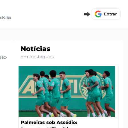
Entrar
stórias
Notícias
em destaques
gador
Palmeiras sob Assédio: