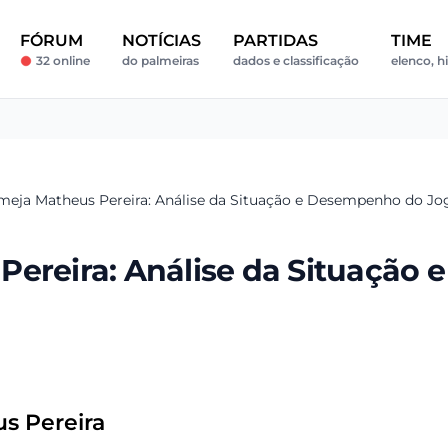
FÓRUM
NOTÍCIAS
PARTIDAS
TIME
32 online
do palmeiras
dados e classificação
elenco, hi
meja Matheus Pereira: Análise da Situação e Desempenho do Jo
ereira: Análise da Situação e
s Pereira