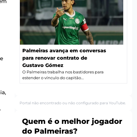
bém
Palmeiras avança em conversas
para renovar contrato de
ce
Gustavo Gómez
O Palmeiras trabalha nos bastidores para
estender o vínculo do capitão...
ia,
Portal não encontrado ou não configurado para YouTube.
o
Quem é o melhor jogador
do Palmeiras?