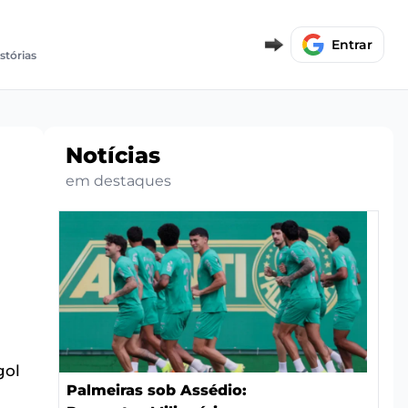
Entrar
istórias
Notícias
em destaques
gol
Palmeiras sob Assédio: