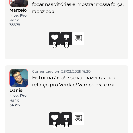
focar nas vitórias e mostrar nossa força,
Marcelo
rapaziada!
Nível:
Pro
Rank:
33578
0
0
Comentado em 26/03/2025 16:30
Fictor na área! Isso vai trazer grana e
reforço pro Verdão! Vamos pra cima!
Daniel
Nível:
Pro
Rank:
34392
0
0