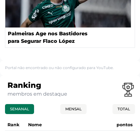
Palmeiras Age nos Bastidores
para Segurar Flaco López
Portal não encontrado ou não configurado para YouTube.
Ranking
membros em destaque
SEMANAL
MENSAL
TOTAL
Rank
Nome
pontos