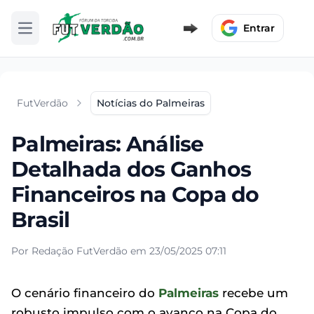
Entrar
Abrir menu
FutVerdão
Notícias do Palmeiras
Palmeiras: Análise
Detalhada dos Ganhos
Financeiros na Copa do
Brasil
Por Redação FutVerdão em 23/05/2025 07:11
O cenário financeiro do
Palmeiras
recebe um
robusto impulso com o avanço na Copa do