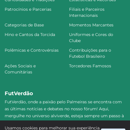
Patrocínios e Parcerias
Filiais e Parceiros
Internacionais
Categorias de Base
Momentos Marcantes
Hino e Cantos da Torcida
Uniformes e Cores do
Clube
Polêmicas e Controvérsias
Contribuições para o
Futebol Brasileiro
Ações Sociais e
Torcedores Famosos
Comunitárias
FutVerdão
FutVerdão, onde a paixão pelo Palmeiras se encontra com
as últimas notícias e debates no nosso fórum! Aqui,
mergulhe no universo alviverde, esteja sempre um passo à
frente e compartilhe sua emoção pelo Verdão com nossa
Usamos cookies para melhorar sua experiência.
comunidade. Junte-se a nós nesta jornada emocionante!