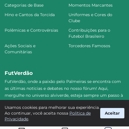
Categorias de Base
Momentos Marcantes
Hino e Cantos da Torcida
Uniformes e Cores do
Clube
Polêmicas e Controvérsias
Contribuições para o
Futebol Brasileiro
Ações Sociais e
Torcedores Famosos
Comunitárias
FutVerdão
FutVerdão, onde a paixão pelo Palmeiras se encontra com
as últimas notícias e debates no nosso fórum! Aqui,
mergulhe no universo alviverde, esteja sempre um passo à
frente e compartilhe sua emoção pelo Verdão com nossa
Usamos cookies para melhorar sua experiência.
comunidade. Junte-se a nós nesta jornada emocionante!
Ao continuar, você aceita nossa
Política de
Aceitar
#Palmeiras #FutVerdão
Privacidade
.
suporte@futverdao.com.br