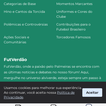
Categorias de Base
Momentos Marcantes
Hino e Cantos da Torcida
Uniformes e Cores do
Clube
Polêmicas e Controvérsias
Contribuições para o
Futebol Brasileiro
Ações Sociais e
Torcedores Famosos
Comunitárias
FutVerdão
FutVerdão, onde a paixão pelo Palmeiras se encontra com
as últimas notícias e debates no nosso fórum! Aqui,
mergulhe no universo alviverde, esteja sempre um passo à
frente e compartilhe sua emoção pelo Verdão com nossa
Usamos cookies para melhorar sua experiência.
comunidade. Junte-se a nós nesta jornada emocionante!
Ao continuar, você aceita nossa
Política de
Aceitar
#Palmeiras #FutVerdão
Privacidade
.
suporte@futverdao.com.br