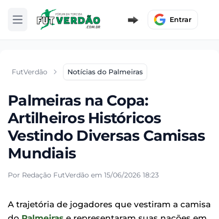
Entrar
Abrir menu
FutVerdão
Notícias do Palmeiras
Palmeiras na Copa:
Artilheiros Históricos
Vestindo Diversas Camisas
Mundiais
Por Redação FutVerdão em 15/06/2026 18:23
A trajetória de jogadores que vestiram a camisa
do
Palmeiras
e representaram suas nações em