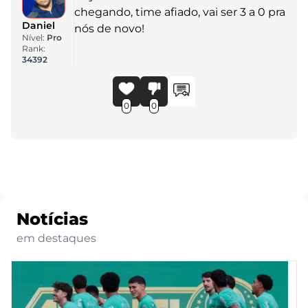
chegando, time afiado, vai ser 3 a 0 pra
Daniel
nós de novo!
Nível:
Pro
Rank:
34392
0
0
Notícias
em destaques