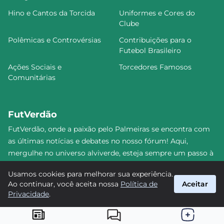
Hino e Cantos da Torcida
Uniformes e Cores do
Clube
Polêmicas e Controvérsias
Contribuições para o
Futebol Brasileiro
Ações Sociais e
Torcedores Famosos
Comunitárias
FutVerdão
FutVerdão, onde a paixão pelo Palmeiras se encontra com
as últimas notícias e debates no nosso fórum! Aqui,
mergulhe no universo alviverde, esteja sempre um passo à
frente e compartilhe sua emoção pelo Verdão com nossa
Usamos cookies para melhorar sua experiência.
comunidade. Junte-se a nós nesta jornada emocionante!
Ao continuar, você aceita nossa
Política de
Aceitar
#Palmeiras #FutVerdão
Privacidade
.
suporte@futverdao.com.br
© 2026 FutVerdão. Todos os direitos reservados.