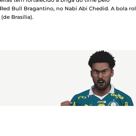
iras tem fortalecido a briga do time pelo
 Red Bull Bragantino, no Nabi Abi Chedid. A bola ro
de Brasília).