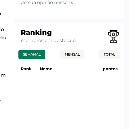
de sua opnião nesse 1x1
e
io
Ranking
teu
membros em destaque
SEMANAL
MENSAL
TOTAL
Rank
Nome
pontos
com
s
.