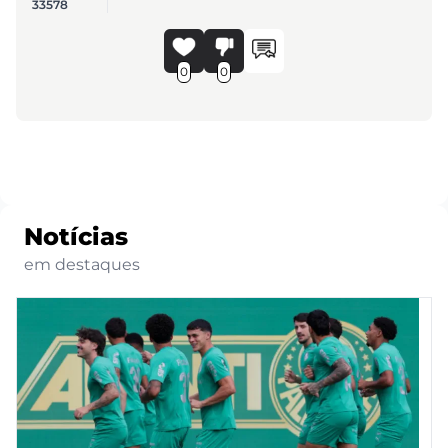
33578
0
0
Notícias
em destaques