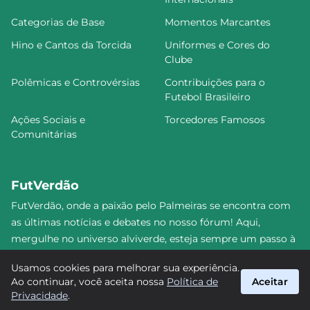
Categorias de Base
Momentos Marcantes
Hino e Cantos da Torcida
Uniformes e Cores do
Clube
Polêmicas e Controvérsias
Contribuições para o
Futebol Brasileiro
Ações Sociais e
Torcedores Famosos
Comunitárias
FutVerdão
FutVerdão, onde a paixão pelo Palmeiras se encontra com
as últimas notícias e debates no nosso fórum! Aqui,
mergulhe no universo alviverde, esteja sempre um passo à
frente e compartilhe sua emoção pelo Verdão com nossa
Usamos cookies para melhorar sua experiência.
comunidade. Junte-se a nós nesta jornada emocionante!
Ao continuar, você aceita nossa
Política de
Aceitar
#Palmeiras #FutVerdão
Privacidade
.
suporte@futverdao.com.br