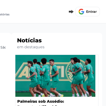
Entrar
istórias
Notícias
em destaques
 São Paulo
Palmeiras sob Assédio: