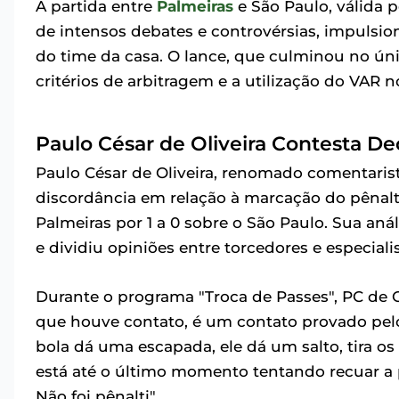
A partida entre
Palmeiras
e São Paulo, válida p
de intensos debates e controvérsias, impulsi
do time da casa. O lance, que culminou no ún
critérios de arbitragem e a utilização do VAR no
Paulo César de Oliveira Contesta De
Paulo César de Oliveira, renomado comentarist
discordância em relação à marcação do pênalti
Palmeiras por 1 a 0 sobre o São Paulo. Sua an
e dividiu opiniões entre torcedores e especialis
Durante o programa "Troca de Passes", PC de
que houve contato, é um contato provado pelo 
bola dá uma escapada, ele dá um salto, tira os
está até o último momento tentando recuar a 
Não foi pênalti".