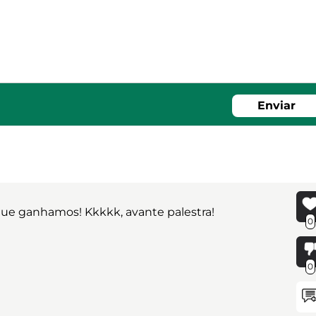
Enviar
 que ganhamos! Kkkkk, avante palestra!
0
0