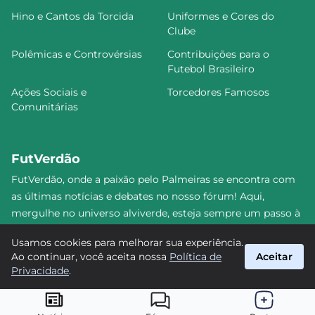
Hino e Cantos da Torcida
Uniformes e Cores do
Clube
Polêmicas e Controvérsias
Contribuições para o
Futebol Brasileiro
Ações Sociais e
Torcedores Famosos
Comunitárias
FutVerdão
FutVerdão, onde a paixão pelo Palmeiras se encontra com
as últimas notícias e debates no nosso fórum! Aqui,
mergulhe no universo alviverde, esteja sempre um passo à
frente e compartilhe sua emoção pelo Verdão com nossa
Usamos cookies para melhorar sua experiência.
comunidade. Junte-se a nós nesta jornada emocionante!
Ao continuar, você aceita nossa
Política de
Aceitar
#Palmeiras #FutVerdão
Privacidade
.
suporte@futverdao.com.br
© 2026 FutVerdão. Todos os direitos reservados.