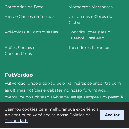
Categorias de Base
Momentos Marcantes
Hino e Cantos da Torcida
Uniformes e Cores do
Clube
Polêmicas e Controvérsias
Contribuições para o
Futebol Brasileiro
Ações Sociais e
Torcedores Famosos
Comunitárias
FutVerdão
FutVerdão, onde a paixão pelo Palmeiras se encontra com
as últimas notícias e debates no nosso fórum! Aqui,
mergulhe no universo alviverde, esteja sempre um passo à
frente e compartilhe sua emoção pelo Verdão com nossa
Usamos cookies para melhorar sua experiência.
comunidade. Junte-se a nós nesta jornada emocionante!
Ao continuar, você aceita nossa
Política de
Aceitar
#Palmeiras #FutVerdão
Privacidade
.
suporte@futverdao.com.br