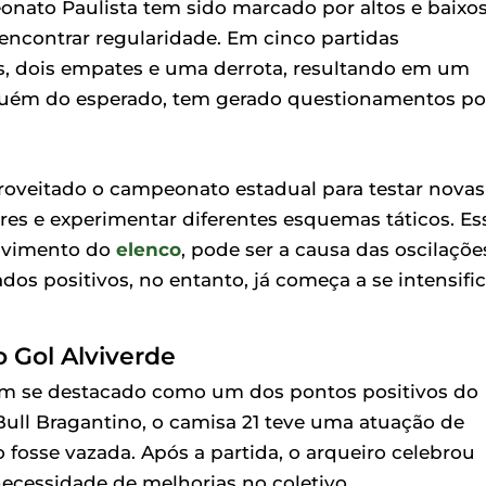
ato Paulista tem sido marcado por altos e baixos
ncontrar regularidade. Em cinco partidas
as, dois empates e uma derrota, resultando em um
uém do esperado, tem gerado questionamentos po
roveitado o campeonato estadual para testar novas
res e experimentar diferentes esquemas táticos. Es
olvimento do
elenco
, pode ser a causa das oscilaçõe
s positivos, no entanto, já começa a se intensific
 Gol Alviverde
m se destacado como um dos pontos positivos do
Bull Bragantino, o camisa 21 teve uma atuação de
fosse vazada. Após a partida, o arqueiro celebrou
ecessidade de melhorias no coletivo.