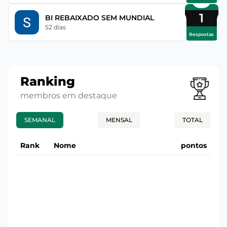
1
BI REBAIXADO SEM MUNDIAL
52 dias
Respostas
Ranking
membros em destaque
SEMANAL
MENSAL
TOTAL
Rank
Nome
pontos