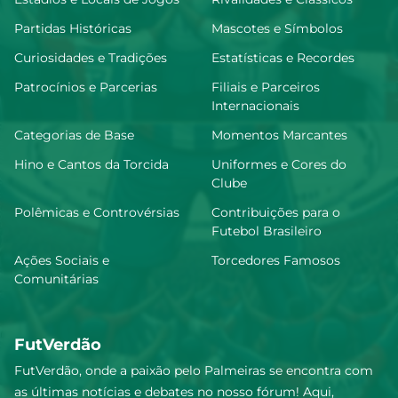
Partidas Históricas
Mascotes e Símbolos
Curiosidades e Tradições
Estatísticas e Recordes
Patrocínios e Parcerias
Filiais e Parceiros
Internacionais
Categorias de Base
Momentos Marcantes
Hino e Cantos da Torcida
Uniformes e Cores do
Clube
Polêmicas e Controvérsias
Contribuições para o
Futebol Brasileiro
Ações Sociais e
Torcedores Famosos
Comunitárias
FutVerdão
FutVerdão, onde a paixão pelo Palmeiras se encontra com
as últimas notícias e debates no nosso fórum! Aqui,