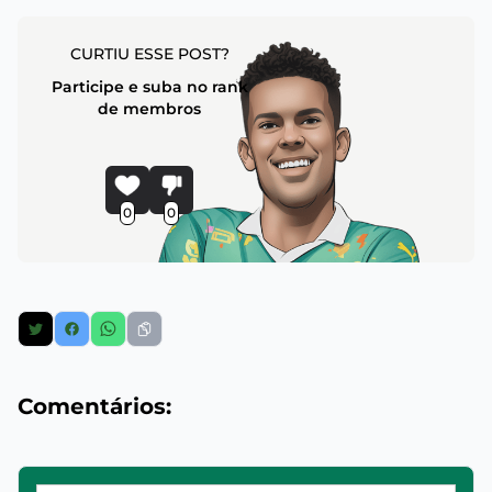
CURTIU ESSE POST?
Participe e suba no rank
de membros
0
0
Comentários: