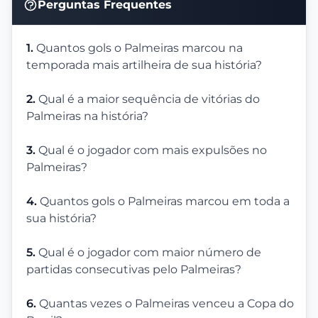
Perguntas Frequentes
1.
Quantos gols o Palmeiras marcou na
temporada mais artilheira de sua história?
2.
Qual é a maior sequência de vitórias do
Palmeiras na história?
3.
Qual é o jogador com mais expulsões no
Palmeiras?
4.
Quantos gols o Palmeiras marcou em toda a
sua história?
5.
Qual é o jogador com maior número de
partidas consecutivas pelo Palmeiras?
6.
Quantas vezes o Palmeiras venceu a Copa do