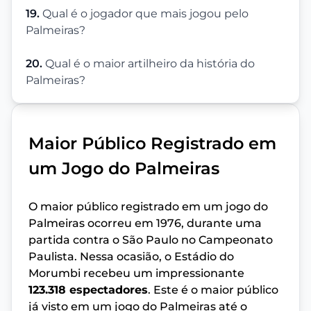
19.
Qual é o jogador que mais jogou pelo
Palmeiras?
20.
Qual é o maior artilheiro da história do
Palmeiras?
Maior Público Registrado em
um Jogo do Palmeiras
O maior público registrado em um jogo do
Palmeiras ocorreu em 1976, durante uma
partida contra o São Paulo no Campeonato
Paulista. Nessa ocasião, o Estádio do
Morumbi recebeu um impressionante
123.318 espectadores
. Este é o maior público
já visto em um jogo do Palmeiras até o