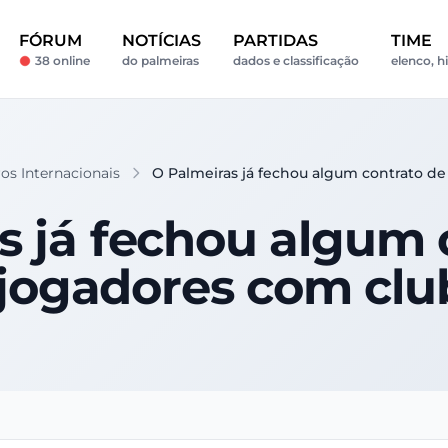
FÓRUM
NOTÍCIAS
PARTIDAS
TIME
38 online
do palmeiras
dados e classificação
elenco, h
iros Internacionais
O Palmeiras já fechou algum contrato de
s já fechou algum 
 jogadores com clu