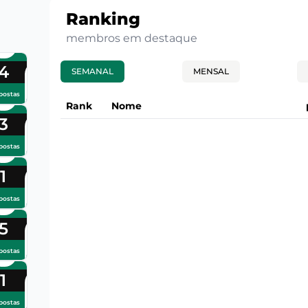
Ranking
membros em destaque
4
SEMANAL
MENSAL
postas
Rank
Nome
3
postas
1
postas
5
postas
1
postas