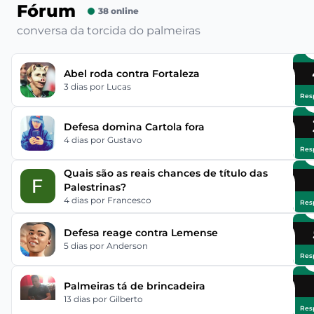
Fórum
38 online
conversa da torcida do palmeiras
Abel roda contra Fortaleza
3 dias
por Lucas
Res
Defesa domina Cartola fora
4 dias
por Gustavo
Res
Quais são as reais chances de título das
Palestrinas?
4 dias
por Francesco
Res
Defesa reage contra Lemense
5 dias
por Anderson
Res
Palmeiras tá de brincadeira
13 dias
por Gilberto
Res