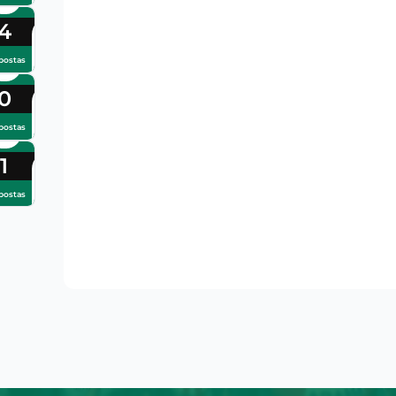
4
postas
0
postas
1
postas