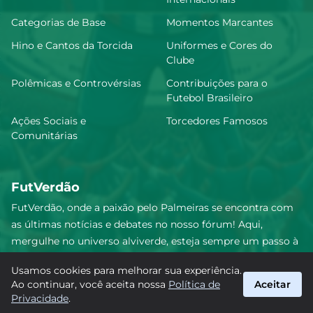
Categorias de Base
Momentos Marcantes
Hino e Cantos da Torcida
Uniformes e Cores do
Clube
Polêmicas e Controvérsias
Contribuições para o
Futebol Brasileiro
Ações Sociais e
Torcedores Famosos
Comunitárias
FutVerdão
FutVerdão, onde a paixão pelo Palmeiras se encontra com
as últimas notícias e debates no nosso fórum! Aqui,
mergulhe no universo alviverde, esteja sempre um passo à
frente e compartilhe sua emoção pelo Verdão com nossa
Usamos cookies para melhorar sua experiência.
comunidade. Junte-se a nós nesta jornada emocionante!
Ao continuar, você aceita nossa
Política de
Aceitar
#Palmeiras #FutVerdão
Privacidade
.
suporte@futverdao.com.br