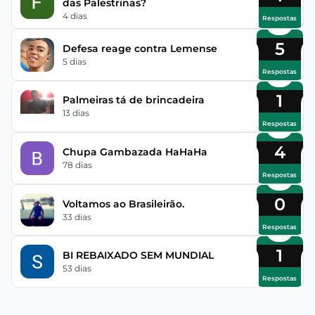
das Palestrinas?
4 dias
Respostas
5
Defesa reage contra Lemense
5 dias
Respostas
1
Palmeiras tá de brincadeira
13 dias
Respostas
4
Chupa Gambazada HaHaHa
78 dias
Respostas
0
Voltamos ao Brasileirão.
33 dias
Respostas
1
BI REBAIXADO SEM MUNDIAL
53 dias
Respostas