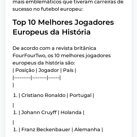
mais emblemáticos que tiveram carreiras de
sucesso no futebol europeu:
Top 10 Melhores Jogadores
Europeus da História
De acordo com a revista britânica
FourFourTwo, os 10 melhores jogadores
europeus da história são:
| Posição | Jogador | País |
|---------|--------|------|
|
| Cristiano Ronaldo | Portugal |
|
| Johann Cruyff | Holanda |
|
| Franz Beckenbauer | Alemanha |