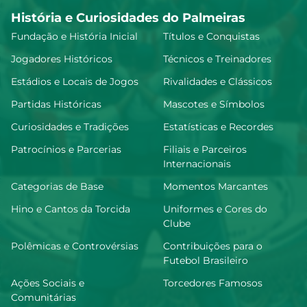
História e Curiosidades do Palmeiras
Fundação e História Inicial
Títulos e Conquistas
Jogadores Históricos
Técnicos e Treinadores
Estádios e Locais de Jogos
Rivalidades e Clássicos
Partidas Históricas
Mascotes e Símbolos
Curiosidades e Tradições
Estatísticas e Recordes
Patrocínios e Parcerias
Filiais e Parceiros
Internacionais
Categorias de Base
Momentos Marcantes
Hino e Cantos da Torcida
Uniformes e Cores do
Clube
Polêmicas e Controvérsias
Contribuições para o
Futebol Brasileiro
Ações Sociais e
Torcedores Famosos
Comunitárias