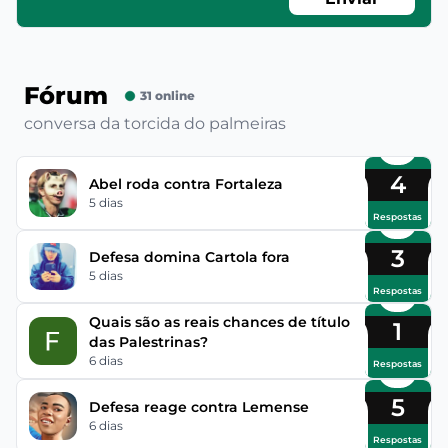
Fórum
31 online
conversa da torcida do palmeiras
4
Abel roda contra Fortaleza
5 dias
Respostas
3
Defesa domina Cartola fora
5 dias
Respostas
Quais são as reais chances de título
1
das Palestrinas?
6 dias
Respostas
5
Defesa reage contra Lemense
6 dias
Respostas