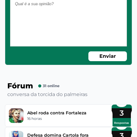
Enviar
Fórum
31 online
conversa da torcida do palmeiras
3
Abel roda contra Fortaleza
16 horas
Respostas
3
Defesa domina Cartola fora