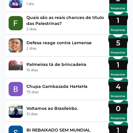
1 dia
Respostas
Quais são as reais chances de título
1
das Palestrinas?
2 dias
Respostas
5
Defesa reage contra Lemense
2 dias
Respostas
1
Palmeiras tá de brincadeira
10 dias
Respostas
4
Chupa Gambazada HaHaHa
75 dias
Respostas
0
Voltamos ao Brasileirão.
31 dias
Respostas
1
BI REBAIXADO SEM MUNDIAL