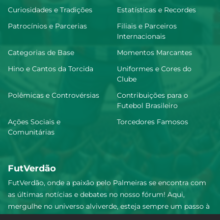
Curiosidades e Tradições
Estatísticas e Recordes
Patrocínios e Parcerias
Filiais e Parceiros
Internacionais
Categorias de Base
Momentos Marcantes
Hino e Cantos da Torcida
Uniformes e Cores do
Clube
Polêmicas e Controvérsias
Contribuições para o
Futebol Brasileiro
Ações Sociais e
Torcedores Famosos
Comunitárias
FutVerdão
FutVerdão, onde a paixão pelo Palmeiras se encontra com
as últimas notícias e debates no nosso fórum! Aqui,
mergulhe no universo alviverde, esteja sempre um passo à
frente e compartilhe sua emoção pelo Verdão com nossa