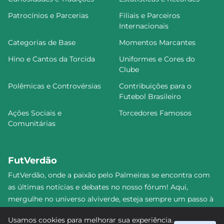
Patrocínios e Parcerias
Filiais e Parceiros
Internacionais
Categorias de Base
Momentos Marcantes
Hino e Cantos da Torcida
Uniformes e Cores do
Clube
Polêmicas e Controvérsias
Contribuições para o
Futebol Brasileiro
Ações Sociais e
Torcedores Famosos
Comunitárias
FutVerdão
FutVerdão, onde a paixão pelo Palmeiras se encontra com
as últimas notícias e debates no nosso fórum! Aqui,
mergulhe no universo alviverde, esteja sempre um passo à
frente e compartilhe sua emoção pelo Verdão com nossa
Usamos cookies para melhorar sua experiência.
comunidade. Junte-se a nós nesta jornada emocionante!