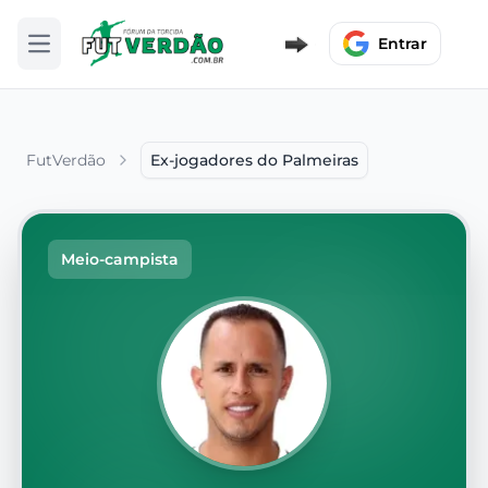
Entrar
Abrir menu
FutVerdão
Ex-jogadores do Palmeiras
Meio-campista