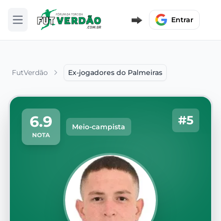
Entrar
Abrir menu
FutVerdão
Ex-jogadores do Palmeiras
6.9
#5
Meio-campista
NOTA