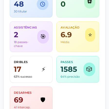
⚽
48
0
30 titular
ASSISTÊNCIAS
AVALIAÇÃO
2
6.9
⭐
🎯
18 passes-
Média
chave
DRIBLES
PASSES
17
1585
⚡
🎲
63% sucesso
64% precisão
DESARMES
69
🛡️
41 intercep.