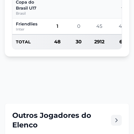
Copa do
-
Brasil U17
Brasil
Friendlies
1
0
45
45
Inter
48
30
2912
61
TOTAL
Outros Jogadores do
Elenco