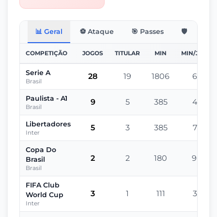
📊 Geral
⚽ Ataque
🎯 Passes
🛡️ Defesa
COMPETIÇÃO
JOGOS
TITULAR
MIN
MIN/JOGO
Serie A
28
19
1806
65
Brasil
Paulista - A1
9
5
385
43
Brasil
Libertadores
5
3
385
77
Inter
Copa Do
2
2
180
90
Brasil
Brasil
FIFA Club
3
1
111
37
World Cup
Inter