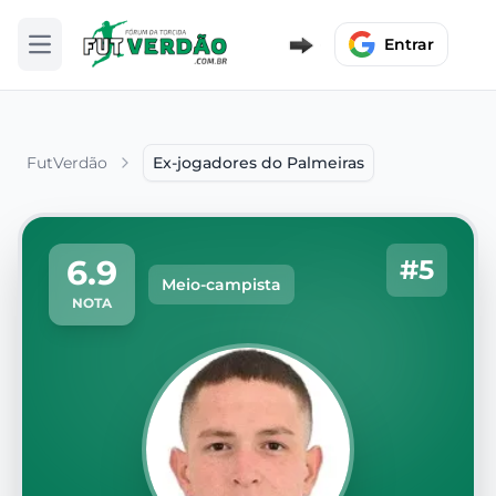
Entrar
Abrir menu
FutVerdão
Ex-jogadores do Palmeiras
6.9
#5
Meio-campista
NOTA