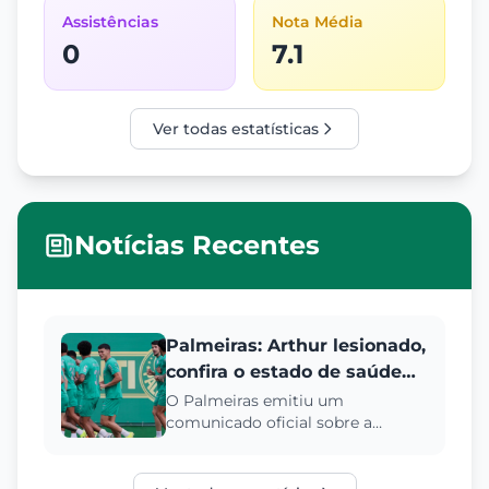
Assistências
Nota Média
0
7.1
Ver todas estatísticas
Notícias Recentes
Palmeiras: Arthur lesionado,
confira o estado de saúde
do jogador e outros
O Palmeiras emitiu um
comunicado oficial sobre a
desfalques no elenco
condição de Arthur, que sofreu
alviverde
um edema na coxa. Saiba mais
sobre o qua...