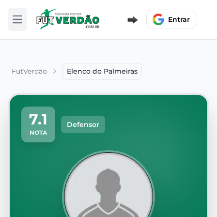
Entrar
Abrir menu
FutVerdão
Elenco do Palmeiras
7.1
Defensor
NOTA