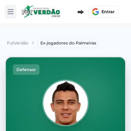
Entrar
Abrir menu
FutVerdão
Ex-jogadores do Palmeiras
Defensor