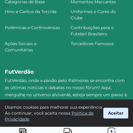
Categorias de Base
Momentos Marcantes
Hino e Cantos da Torcida
Uniformes e Cores do
Clube
Polêmicas e Controvérsias
Contribuições para o
Futebol Brasileiro
Ações Sociais e
Torcedores Famosos
Comunitárias
FutVerdão
FutVerdão, onde a paixão pelo Palmeiras se encontra com
as últimas notícias e debates no nosso fórum! Aqui,
mergulhe no universo alviverde, esteja sempre um passo à
frente e compartilhe sua emoção pelo Verdão com nossa
Usamos cookies para melhorar sua experiência.
comunidade. Junte-se a nós nesta jornada emocionante!
Ao continuar, você aceita nossa
Política de
Aceitar
#Palmeiras #FutVerdão
Privacidade
.
suporte@futverdao.com.br