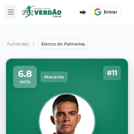
Entrar
Abrir menu
FutVerdão
Elenco do Palmeiras
6.8
#11
Atacante
NOTA