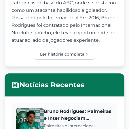
categorias de base do ABC, onde se destacou
como um atacante habilidoso e goleador.
Passagem pelo Internacional Em 2016, Bruno
Rodrigues foi contratado pelo Internacional.
No clube gaúcho, ele teve a oportunidade de
atuar ao lado de jogadores experiente...
Ler história completa
Notícias Recentes
Bruno Rodrigues: Palmeiras
e Inter Negociam
Empréstimo de Atacante
Palmeiras e Internacional