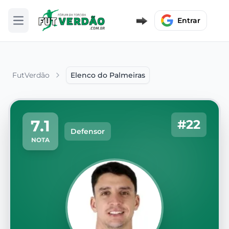
Entrar
Abrir menu
FutVerdão
Elenco do Palmeiras
7.1
#22
Defensor
NOTA