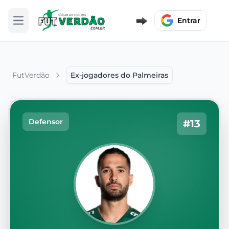
Entrar
Abrir menu
FutVerdão
Ex-jogadores do Palmeiras
Defensor
#13