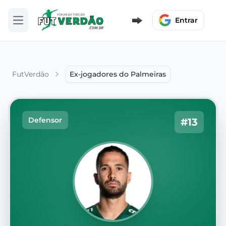
Entrar
Abrir menu
FutVerdão
Ex-jogadores do Palmeiras
Defensor
#13