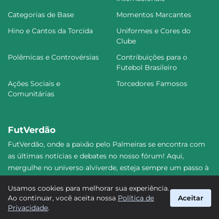
Categorias de Base
Momentos Marcantes
Hino e Cantos da Torcida
Uniformes e Cores do
Clube
Polêmicas e Controvérsias
Contribuições para o
Futebol Brasileiro
Ações Sociais e
Torcedores Famosos
Comunitárias
FutVerdão
FutVerdão, onde a paixão pelo Palmeiras se encontra com
as últimas notícias e debates no nosso fórum! Aqui,
mergulhe no universo alviverde, esteja sempre um passo à
frente e compartilhe sua emoção pelo Verdão com nossa
Usamos cookies para melhorar sua experiência.
comunidade. Junte-se a nós nesta jornada emocionante!
Ao continuar, você aceita nossa
Política de
Aceitar
#Palmeiras #FutVerdão
Privacidade
.
suporte@futverdao.com.br