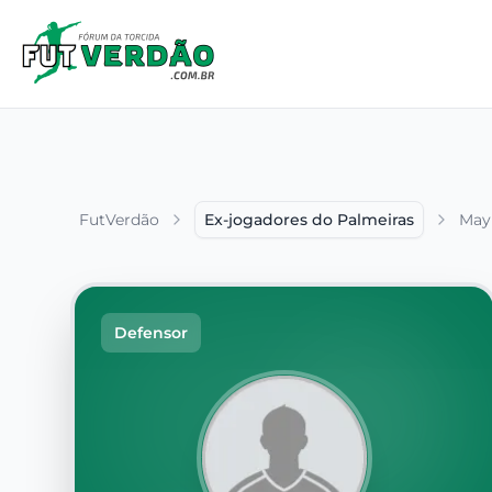
FutVerdão
Ex-jogadores do Palmeiras
May
Defensor