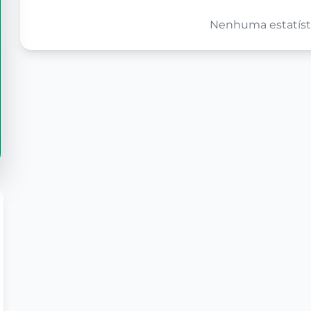
Nenhuma estatísti