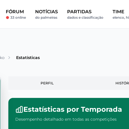
FÓRUM
NOTÍCIAS
PARTIDAS
TIME
33 online
do palmeiras
dados e classificação
elenco, hi
ko
Estatísticas
PERFIL
HISTÓR
Estatísticas por Temporada
Desempenho detalhado em todas as competições