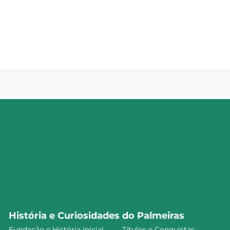
História e Curiosidades do Palmeiras
Fundação e História Inicial
Títulos e Conquistas