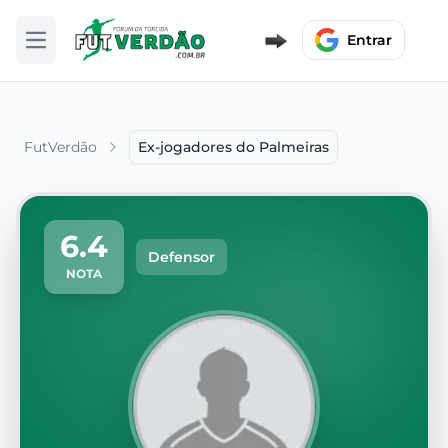
Entrar
Abrir menu
FutVerdão
Ex-jogadores do Palmeiras
6.4
Defensor
NOTA