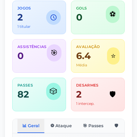
JOGOS
GOLS
⚽
2
0
1 titular
ASSISTÊNCIAS
AVALIAÇÃO
🎯
0
6.4
⭐
Média
PASSES
DESARMES
🎲
82
2
🛡️
1 intercep.
📊 Geral
⚽ Ataque
🎯 Passes
🛡️ Defesa