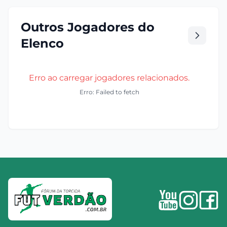
Outros Jogadores do
Elenco
Erro ao carregar jogadores relacionados.
Erro: Failed to fetch