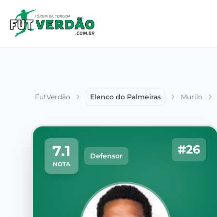
FutVerdão
Elenco do Palmeiras
Murilo
7.1
#26
Defensor
NOTA