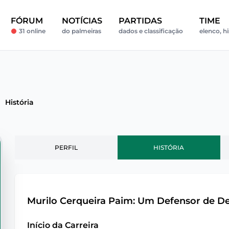
FÓRUM
NOTÍCIAS
PARTIDAS
TIME
31 online
do palmeiras
dados e classificação
elenco, hi
História
PERFIL
HISTÓRIA
Murilo Cerqueira Paim: Um Defensor de De
Início da Carreira