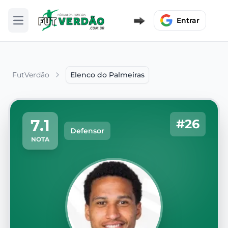
Entrar
Abrir menu
FutVerdão
Elenco do Palmeiras
7.1
#26
Defensor
NOTA