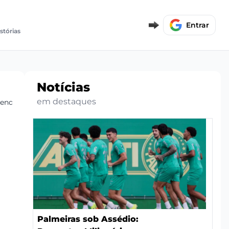
Entrar
istórias
Notícias
em destaques
enda futura
Palmeiras sob Assédio: