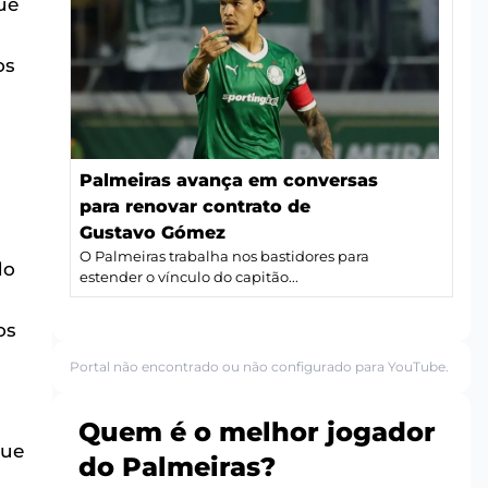
ue
os
Palmeiras avança em conversas
para renovar contrato de
Gustavo Gómez
O Palmeiras trabalha nos bastidores para
do
estender o vínculo do capitão...
os
Portal não encontrado ou não configurado para YouTube.
Quem é o melhor jogador
que
do Palmeiras?