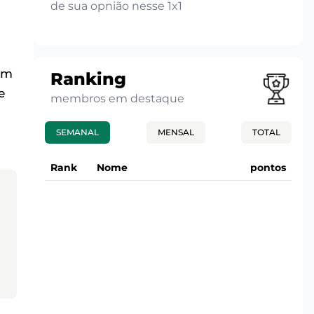
de sua opnião nesse 1x1
om
Ranking
e
membros em destaque
SEMANAL
MENSAL
TOTAL
Rank
Nome
pontos