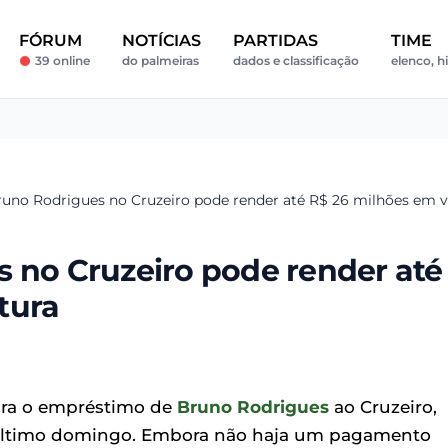
FÓRUM
NOTÍCIAS
PARTIDAS
TIME
39 online
do palmeiras
dados e classificação
elenco, h
runo Rodrigues no Cruzeiro pode render até R$ 26 milhões em v
s no Cruzeiro pode render até
tura
ra o empréstimo de
Bruno Rodrigues
ao Cruzeiro,
o último domingo. Embora não haja um pagamento