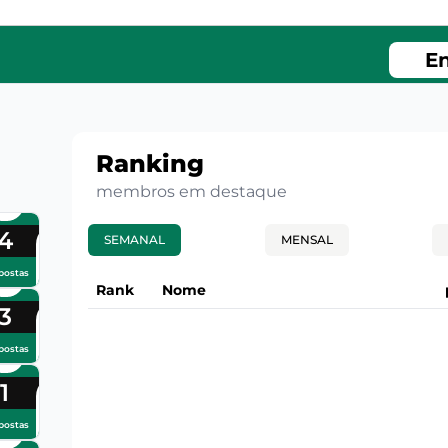
En
Ranking
membros em destaque
4
SEMANAL
MENSAL
postas
Rank
Nome
3
postas
1
postas