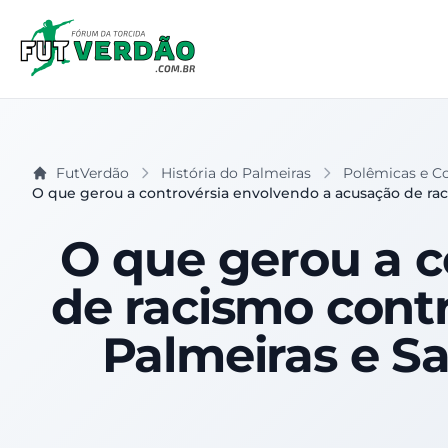
FutVerdão
História do Palmeiras
Polêmicas e Co
O que gerou a controvérsia envolvendo a acusação de raci
O que gerou a c
de racismo contr
Palmeiras e Sa