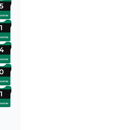
5
postas
1
postas
4
postas
0
postas
1
postas