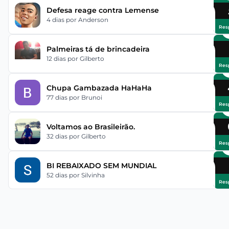
Defesa reage contra Lemense
4 dias
por Anderson
Res
Palmeiras tá de brincadeira
12 dias
por Gilberto
Res
Chupa Gambazada HaHaHa
77 dias
por Brunoi
Res
Voltamos ao Brasileirão.
32 dias
por Gilberto
Res
BI REBAIXADO SEM MUNDIAL
52 dias
por Silvinha
Res