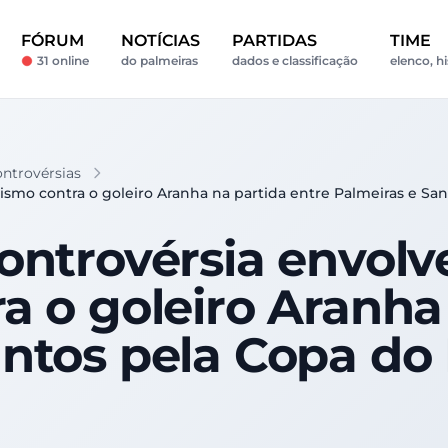
FÓRUM
NOTÍCIAS
PARTIDAS
TIME
31 online
do palmeiras
dados e classificação
elenco, hi
ntrovérsias
smo contra o goleiro Aranha na partida entre Palmeiras e San
ontrovérsia envol
a o goleiro Aranha
ntos pela Copa do 