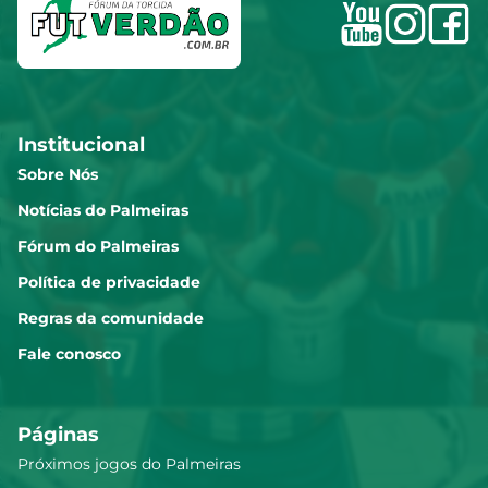
Marlon Freitas
7.05
Institucional
Piquerez
7.04
Sobre Nós
Notícias do Palmeiras
Fórum do Palmeiras
Carlos Miguel dos Santos
7.02
Pereira
Política de privacidade
Regras da comunidade
Maurício
Fale conosco
7.01
Páginas
Ramón Sosa Acosta
6.98
Próximos jogos do Palmeiras