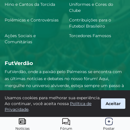
Hino e Cantos da Torcida
Uniformes e Cores do
Clube
Lucas Evangelista
6.76
Polêmicas e Controvérsias
Contribuições para o
Futebol Brasileiro
Ações Sociais e
Torcedores Famosos
Comunitárias
Marcelo Lomba
6.75
FutVerdão
Benedetti
6.7
FutVerdão, onde a paixão pelo Palmeiras se encontra com
as últimas notícias e debates no nosso fórum! Aqui,
mergulhe no universo alviverde, esteja sempre um passo à
frente e compartilhe sua emoção pelo Verdão com nossa
Luighi Hanri
6.64
Usamos cookies para melhorar sua experiência.
comunidade. Junte-se a nós nesta jornada emocionante!
Ao continuar, você aceita nossa
Política de
Aceitar
#Palmeiras #FutVerdão
Privacidade
.
suporte@futverdao.com.br
Erick Machado
6.63
© 2026 FutVerdão. Todos os direitos reservados.
Notícias
Fórum
Postar