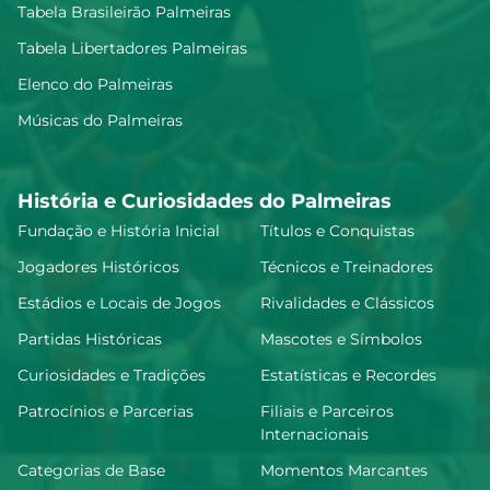
Tabela Brasileirão Palmeiras
Tabela Libertadores Palmeiras
Allan
6.9
Elenco do Palmeiras
Músicas do Palmeiras
Felipe Anderson
6.9
História e Curiosidades do Palmeiras
Fundação e História Inicial
Títulos e Conquistas
E. Martínez
Jogadores Históricos
Técnicos e Treinadores
6.85
Estádios e Locais de Jogos
Rivalidades e Clássicos
Partidas Históricas
Mascotes e Símbolos
Khellven Douglas Silva Oliveira
6.79
Curiosidades e Tradições
Estatísticas e Recordes
Patrocínios e Parcerias
Filiais e Parceiros
Internacionais
A. Giay
6.79
Categorias de Base
Momentos Marcantes