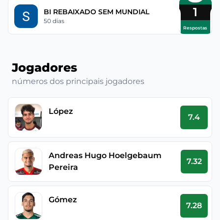
1
BI REBAIXADO SEM MUNDIAL
50 dias
Respostas
Jogadores
números dos principais jogadores
López
7.4
Andreas Hugo Hoelgebaum
7.32
Pereira
Gómez
7.28