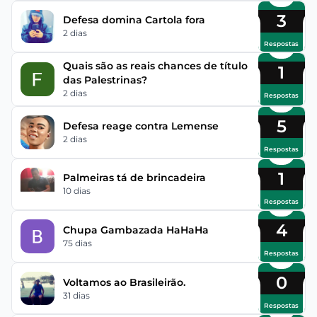
3
Defesa domina Cartola fora
2 dias
Respostas
Quais são as reais chances de título
1
das Palestrinas?
2 dias
Respostas
5
Defesa reage contra Lemense
2 dias
Respostas
1
Palmeiras tá de brincadeira
10 dias
Respostas
4
Chupa Gambazada HaHaHa
75 dias
Respostas
0
Voltamos ao Brasileirão.
31 dias
Respostas