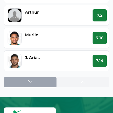
Arthur
7.2
Murilo
7.16
J. Arias
7.14
Bruno Fuchs
7.08
Vitor Roque
7.06