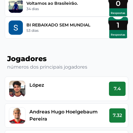
0
Voltamos ao Brasileirão.
34 dias
Respostas
1
BI REBAIXADO SEM MUNDIAL
53 dias
Respostas
Jogadores
números dos principais jogadores
López
7.4
Andreas Hugo Hoelgebaum
7.32
Pereira