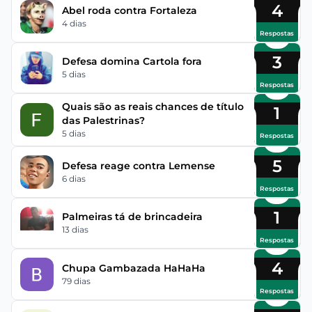
4
Abel roda contra Fortaleza
4 dias
Respostas
3
Defesa domina Cartola fora
5 dias
Respostas
Quais são as reais chances de título
1
das Palestrinas?
5 dias
Respostas
5
Defesa reage contra Lemense
6 dias
Respostas
1
Palmeiras tá de brincadeira
13 dias
Respostas
4
Chupa Gambazada HaHaHa
79 dias
Respostas