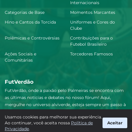
Internacionais
A. Giay
6.79
Categorias de Base
Momentos Marcantes
Hino e Cantos da Torcida
Uniformes e Cores do
Clube
Lucas Evangelista
6.76
Polêmicas e Controvérsias
Contribuições para o
Futebol Brasileiro
Ações Sociais e
Torcedores Famosos
Comunitárias
Marcelo Lomba
6.75
FutVerdão
Benedetti
6.7
FutVerdão, onde a paixão pelo Palmeiras se encontra com
as últimas notícias e debates no nosso fórum! Aqui,
mergulhe no universo alviverde, esteja sempre um passo à
frente e compartilhe sua emoção pelo Verdão com nossa
Luighi Hanri
6.64
Usamos cookies para melhorar sua experiência.
comunidade. Junte-se a nós nesta jornada emocionante!
Ao continuar, você aceita nossa
Política de
Aceitar
#Palmeiras #FutVerdão
Privacidade
.