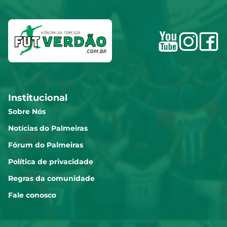
Vitor Roque
7.06
Marlon Freitas
7.05
Institucional
Piquerez
7.04
Sobre Nós
Notícias do Palmeiras
Fórum do Palmeiras
Carlos Miguel dos Santos
7.02
Pereira
Política de privacidade
Regras da comunidade
Maurício
Fale conosco
7.01