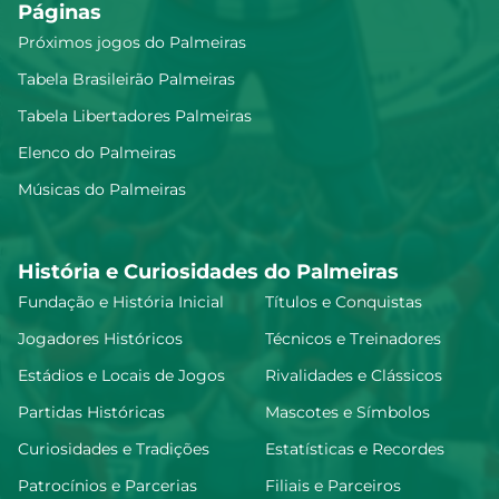
Páginas
Ramón Sosa Acosta
6.98
Próximos jogos do Palmeiras
Tabela Brasileirão Palmeiras
Tabela Libertadores Palmeiras
Allan
6.9
Elenco do Palmeiras
Músicas do Palmeiras
Felipe Anderson
6.9
História e Curiosidades do Palmeiras
Fundação e História Inicial
Títulos e Conquistas
E. Martínez
Jogadores Históricos
Técnicos e Treinadores
6.85
Estádios e Locais de Jogos
Rivalidades e Clássicos
Partidas Históricas
Mascotes e Símbolos
Khellven Douglas Silva Oliveira
6.79
Curiosidades e Tradições
Estatísticas e Recordes
Patrocínios e Parcerias
Filiais e Parceiros