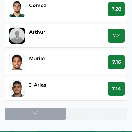
Gómez
7.28
Arthur
7.2
Murilo
7.16
J. Arias
7.14
Bruno Fuchs
7.08