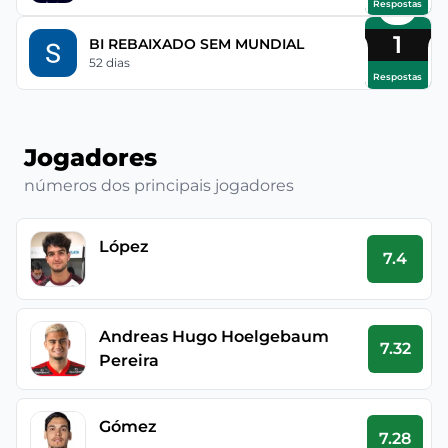
Respostas
1
BI REBAIXADO SEM MUNDIAL
52 dias
Respostas
Jogadores
números dos principais jogadores
López
7.4
Andreas Hugo Hoelgebaum
7.32
Pereira
Gómez
7.28