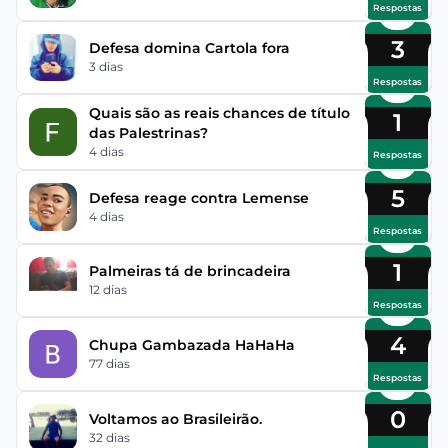
Respostas
3
Defesa domina Cartola fora
3 dias
Respostas
Quais são as reais chances de título
1
das Palestrinas?
4 dias
Respostas
5
Defesa reage contra Lemense
4 dias
Respostas
1
Palmeiras tá de brincadeira
12 dias
Respostas
4
Chupa Gambazada HaHaHa
77 dias
Respostas
0
Voltamos ao Brasileirão.
32 dias