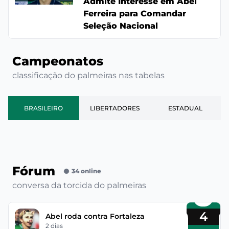
Admite Interesse em Abel
Ferreira para Comandar
Seleção Nacional
Campeonatos
classificação do palmeiras nas tabelas
BRASILEIRO
LIBERTADORES
ESTADUAL
Fórum
34 online
conversa da torcida do palmeiras
4
Abel roda contra Fortaleza
2 dias