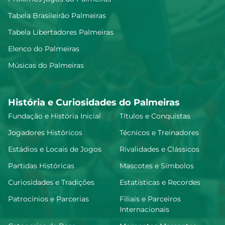
Tabela Brasileirão Palmeiras
Tabela Libertadores Palmeiras
Allan
6.9
Elenco do Palmeiras
Músicas do Palmeiras
Felipe Anderson
6.9
História e Curiosidades do Palmeiras
Fundação e História Inicial
Títulos e Conquistas
E. Martínez
Jogadores Históricos
Técnicos e Treinadores
6.85
Estádios e Locais de Jogos
Rivalidades e Clássicos
Partidas Históricas
Mascotes e Símbolos
Khellven Douglas Silva Oliveira
6.79
Curiosidades e Tradições
Estatísticas e Recordes
Patrocínios e Parcerias
Filiais e Parceiros
Internacionais
A. Giay
6.79