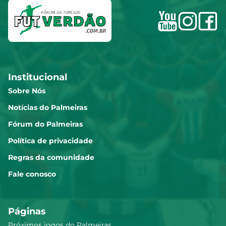
Marlon Freitas
7.05
Institucional
Piquerez
7.04
Sobre Nós
Notícias do Palmeiras
Fórum do Palmeiras
Carlos Miguel dos Santos
7.02
Pereira
Política de privacidade
Regras da comunidade
Maurício
Fale conosco
7.01
Páginas
Ramón Sosa Acosta
6.98
Próximos jogos do Palmeiras