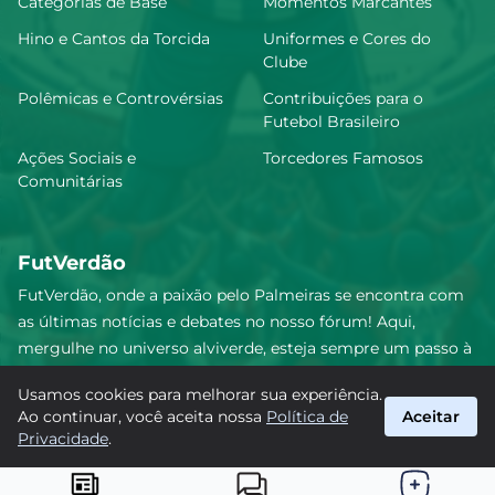
Categorias de Base
Momentos Marcantes
Hino e Cantos da Torcida
Uniformes e Cores do
Clube
Lucas Evangelista
6.76
Polêmicas e Controvérsias
Contribuições para o
Futebol Brasileiro
Ações Sociais e
Torcedores Famosos
Comunitárias
Marcelo Lomba
6.75
FutVerdão
Benedetti
6.7
FutVerdão, onde a paixão pelo Palmeiras se encontra com
as últimas notícias e debates no nosso fórum! Aqui,
mergulhe no universo alviverde, esteja sempre um passo à
frente e compartilhe sua emoção pelo Verdão com nossa
Luighi Hanri
6.64
Usamos cookies para melhorar sua experiência.
comunidade. Junte-se a nós nesta jornada emocionante!
Ao continuar, você aceita nossa
Política de
Aceitar
#Palmeiras #FutVerdão
Privacidade
.
suporte@futverdao.com.br
Erick Machado
6.63