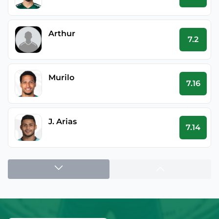
Arthur
7.2
Murilo
7.16
J. Arias
7.14
Bruno Fuchs
7.08
Vitor Roque
7.06